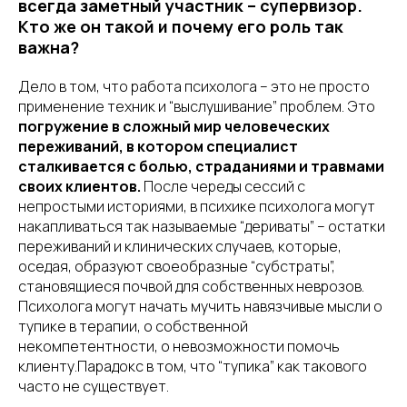
всегда заметный участник – супервизор.
Кто же он такой и почему его роль так
важна?
Дело в том, что работа психолога – это не просто
применение техник и “выслушивание” проблем. Это
погружение в сложный мир человеческих
переживаний, в котором специалист
сталкивается с болью, страданиями и травмами
своих клиентов.
После череды сессий с
непростыми историями, в психике психолога могут
накапливаться так называемые “дериваты” – остатки
переживаний и клинических случаев, которые,
оседая, образуют своеобразные “субстраты”,
становящиеся почвой для собственных неврозов.
Психолога могут начать мучить навязчивые мысли о
тупике в терапии, о собственной
некомпетентности, о невозможности помочь
клиенту.Парадокс в том, что “тупика” как такового
часто не существует.