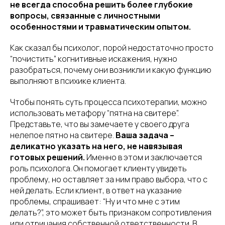
не всегда способна решить более глубокие
вопросы, связанные с личностными
особенностями и травматическим опытом.
Как сказал бы психолог, порой недостаточно просто
“почистить” когнитивные искажения, нужно
разобраться, почему они возникли и какую функцию
выполняют в психике клиента.
Чтобы понять суть процесса психотерапии, можно
использовать метафору “пятна на свитере”.
Представьте, что вы замечаете у своего друга
нелепое пятно на свитере.
Ваша задача –
деликатно указать на него, не навязывая
готовых решений.
Именно в этом и заключается
роль психолога. Он помогает клиенту увидеть
проблему, но оставляет за ним право выбора, что с
ней делать. Если клиент, в ответ на указание
проблемы, спрашивает: “Ну и что мне с этим
делать?”, это может быть признаком сопротивления
или отрицания собственной ответственности. В