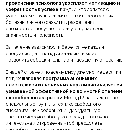
прояснения психолога укрепляет мотивацию и
уверенность в успехе
. Каждый, кто делится с
участниками группы своим опытом преодоления
болезни, личного развития, разрешения
сложностей, получает отдачу, ощущая свою
значимость и полезность.
За лечение зависимости берется не каждый
специалист, и не каждый зависимый может
позволить себе длительную и насыщенную терапию.
В нашей стране и по всему миру уже многие десятки
лет,
12 шаговая программа анонимных
алкоголиков и анонимных наркоманов является
узнаваемой эффективной но во многий степени
своеобразно закрытой
. Метод 12 шагов включает
специальные группы в технике свободного
высказывания - собрания. Индивидуальную
наставническую работу, которая достаточно
интенсивна и откровенна чтоб преодолеть
самообман, роковое своеволие и изоляцию