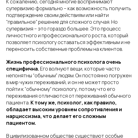
К сожалению, сегодня многие воспринимают
супервизию формально – как возможность получить
подтверждение своим действиям или найти
“правильное” решение для сложного случая. Но
супервизия – это гораздо большее. Это процесс
личностного и профессионального роста, который
позволяет психологу оставаться эффективным и не
переносить собственные проблемы на клиентов.
Жизнь профессионального психолога очень
специфична.
Его волнуют вещи, которые часто
непонятны “обычным” людям. Он постоянно погружен
в мир чужих переживаний, и он не может просто
пойти к “обычному” психологу, потому что его
переживания отличаются от переживаний обычного
пациента.
К тому же, психолог, как правило,
обладает высоким уровнем сопротивления и
нарциссизма, что делает его сложным
пациентом.
В цивилизованном обществе существуют особые