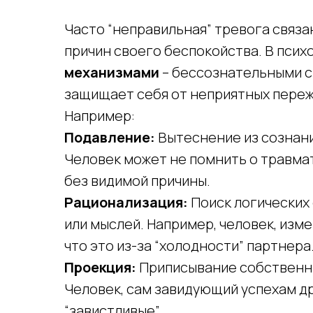
Часто “неправильная” тревога связа
причин своего беспокойства. В пси
механизмами
– бессознательными с
защищает себя от неприятных переж
Например:
Подавление:
Вытеснение из сознани
Человек может не помнить о травма
без видимой причины.
Рационализация:
Поиск логических
или мыслей. Например, человек, изм
что это из-за “холодности” партнера
Проекция:
Приписывание собственны
Человек, сам завидующий успехам дру
“завистливые”.