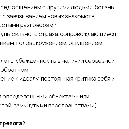
ред общением с другими людьми, боязнь
 с завязыванием новых знакомств,
остыми разговорами.
упы сильного страха, сопровождающиеся
нием, головокружением, ощущением
леть, убежденность в наличии серьезной
б обратном.
ние к идеалу, постоянная критика себя и
д определенными объектами или
отой, замкнутыми пространствами).
тревога?